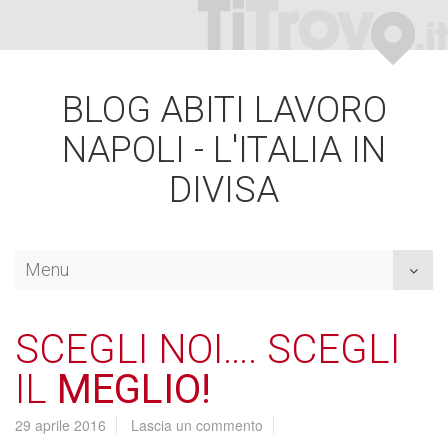
BLOG ABITI LAVORO
NAPOLI - L'ITALIA IN
DIVISA
Menu
Toggl
naviga
SCEGLI NOI…. SCEGLI
IL
MEGLIO!
29 aprile 2016
Lascia un commento