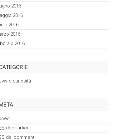
iugno 2016
aggio 2016
rile 2016
arzo 2016
ebbraio 2016
CATEGORIE
ews e curiosità
META
ccedi
SS
degli articoli
SS
dei commenti