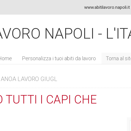
www.abitilavoro.napoli.it
VORO NAPOLI - L'IT
Home
Personalizza i tuoi abiti da
lavoro
Torna al si
LIANOA LAVORO GIUGL
TUTTI I CAPI CHE