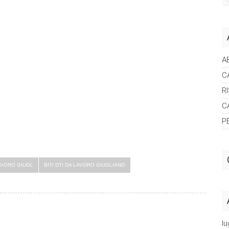
A
C
R
C
P
AVORO GIUGL
BITI DTI DA LAVORO GIUGLIANO
lu