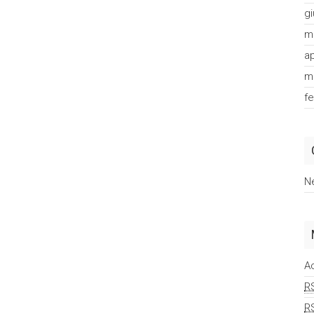
g
m
ap
m
f
N
A
R
R