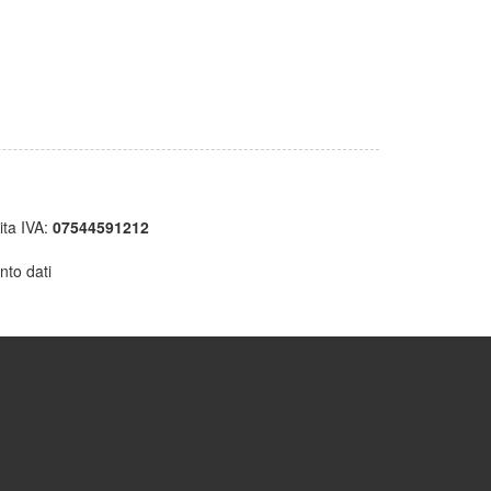
ita IVA:
07544591212
nto dati