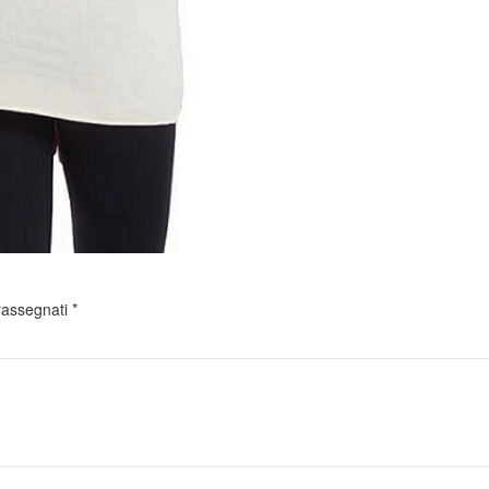
trassegnati
*