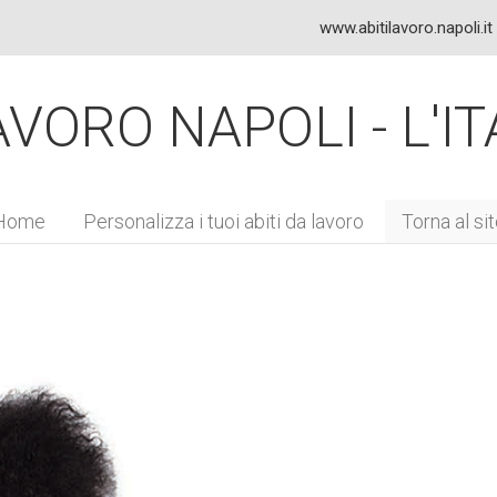
www.abitilavoro.napoli.it
VORO NAPOLI - L'IT
Home
Personalizza i tuoi abiti da
lavoro
Torna al si