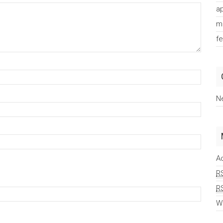
ap
m
f
N
A
R
R
W