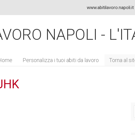
www.abitilavoro.napoli.it
VORO NAPOLI - L'IT
Home
Personalizza i tuoi abiti da
lavoro
Torna al si
JHK