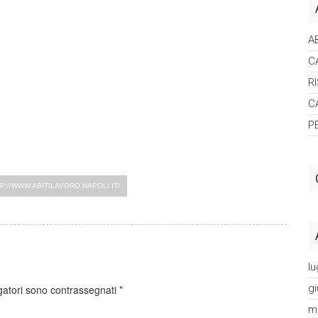
A
C
R
C
P
P://WWW.ABITILAVORO.NAPOLI.IT/
lu
g
gatori sono contrassegnati
*
m