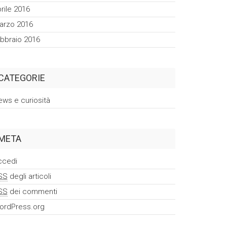
rile 2016
arzo 2016
ebbraio 2016
CATEGORIE
ews e curiosità
META
ccedi
SS
degli articoli
SS
dei commenti
ordPress.org