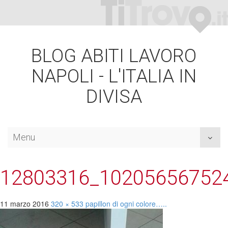
BLOG ABITI LAVORO
NAPOLI - L'ITALIA IN
DIVISA
Menu
Toggl
naviga
12803316_10205656752
11 marzo 2016
320 × 533
papillon di ogni
colore…..