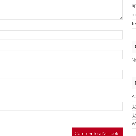
ap
m
f
N
A
R
R
W