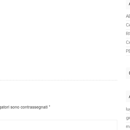
A
C
R
C
P
gatori sono contrassegnati
*
lu
g
m