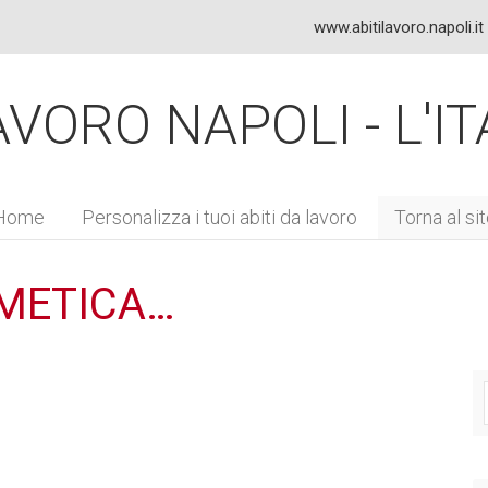
www.abitilavoro.napoli.it
VORO NAPOLI - L'IT
Home
Personalizza i tuoi abiti da
lavoro
Torna al si
METICA…