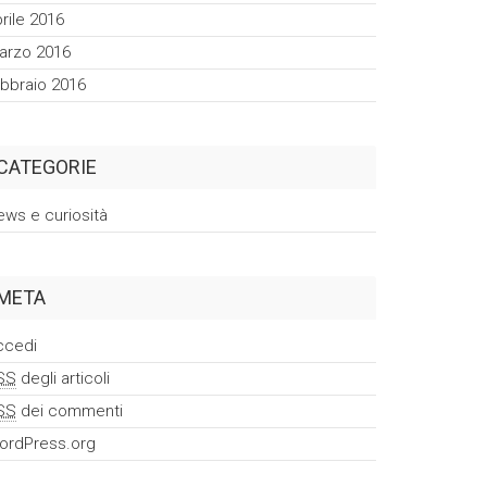
rile 2016
arzo 2016
ebbraio 2016
CATEGORIE
ews e curiosità
META
ccedi
SS
degli articoli
SS
dei commenti
ordPress.org