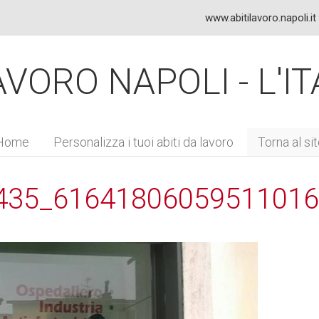
www.abitilavoro.napoli.it
VORO NAPOLI - L'IT
Home
Personalizza i tuoi abiti da
lavoro
Torna al si
435_6164180605951101