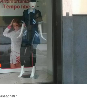
trassegnati
*