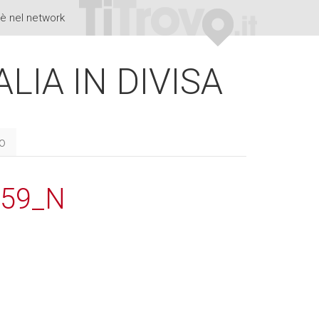
è nel network
ALIA IN DIVISA
to
659_N