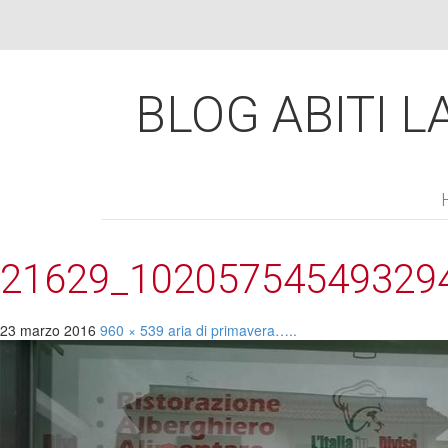
BLOG ABITI LA
21629_10205754549329
23 marzo 2016
960 × 539
aria di
primavera…..