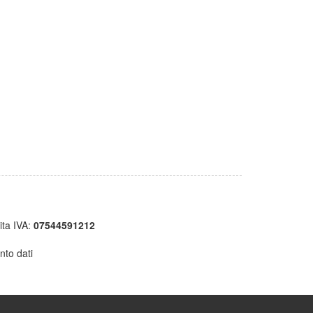
ita IVA:
07544591212
nto dati