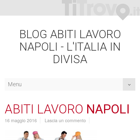
BLOG ABITI LAVORO
NAPOLI - L'ITALIA IN
DIVISA
Menu
Toggl
naviga
ABITI LAVORO
NAPOLI
16 maggio 2016
Lascia un commento